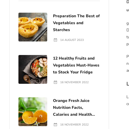
D
u
Preparation The Best of
Vegetables and
g
Starches
D
t
14 AUGUST 2023
p
P
12 Healthy Fruits and
n
Vegetables Must-Haves
a
to Stock Your Fridge
16 NOVEMBER 2022
L
L
Orange Fresh Juice
c
Nutrition Facts,
Calories and Health
Benefits
16 NOVEMBER 2022