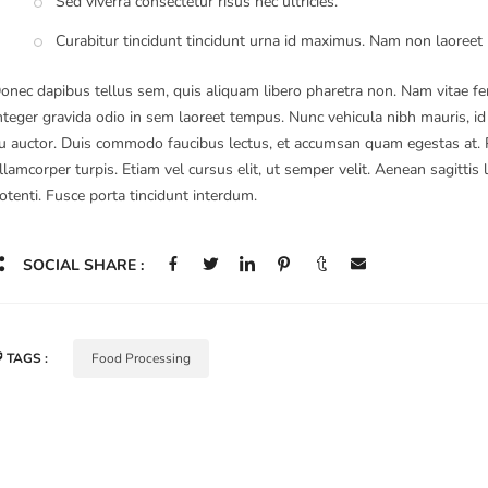
Sed viverra consectetur risus nec ultricies.
Curabitur tincidunt tincidunt urna id maximus. Nam non laoreet m
onec dapibus tellus sem, quis aliquam libero pharetra non. Nam vitae 
nteger gravida odio in sem laoreet tempus. Nunc vehicula nibh mauris, id 
u auctor. Duis commodo faucibus lectus, et accumsan quam egestas at. P
llamcorper turpis. Etiam vel cursus elit, ut semper velit. Aenean sagittis
otenti. Fusce porta tincidunt interdum.
SOCIAL SHARE :
TAGS :
Food Processing