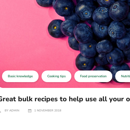
Basic knowledge
Cooking tips
Food preservation
Nutrit
Great bulk recipes to help use all your 
BY ADMIN
1 NOVEMBER 2018