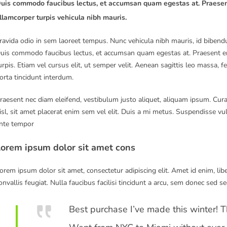
uis commodo faucibus lectus, et accumsan quam egestas at. Praesent 
llamcorper turpis vehicula nibh mauris.
ravida odio in sem laoreet tempus. Nunc vehicula nibh mauris, id bibendum
uis commodo faucibus lectus, et accumsan quam egestas at. Praesent ero
urpis. Etiam vel cursus elit, ut semper velit. Aenean sagittis leo massa, 
orta tincidunt interdum.
raesent nec diam eleifend, vestibulum justo aliquet, aliquam ipsum. Curab
isl, sit amet placerat enim sem vel elit. Duis a mi metus. Suspendisse vulp
nte tempor
orem ipsum dolor sit amet cons
orem ipsum dolor sit amet, consectetur adipiscing elit. Amet id enim, lib
onvallis feugiat. Nulla faucibus facilisi tincidunt a arcu, sem donec sed se
Best purchase I’ve made this winter! Th