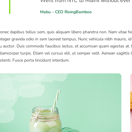
Went from NYC to Miami without ever ta
Mabu – CEO RisingBamboo
onec dapibus tellus sem, quis aliquam libero pharetra non. Nam vitae 
nteger gravida odio in sem laoreet tempus. Nunc vehicula nibh mauris, id 
u auctor. Duis commodo faucibus lectus, et accumsan quam egestas at. P
llamcorper turpis. Etiam vel cursus elit, ut semper velit. Aenean sagittis
otenti. Fusce porta tincidunt interdum.